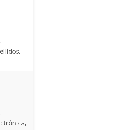
l
.
llidos,
l
.
ctrónica,