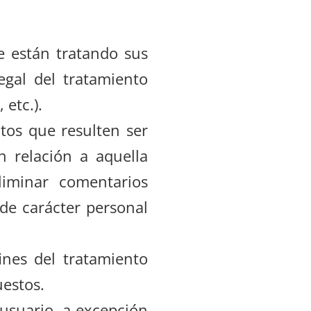
e están tratando sus
egal del tratamiento
 etc.).
tos que resulten ser
n relación a aquella
liminar comentarios
de carácter personal
ines del tratamiento
uestos.
 usuario, a excepción