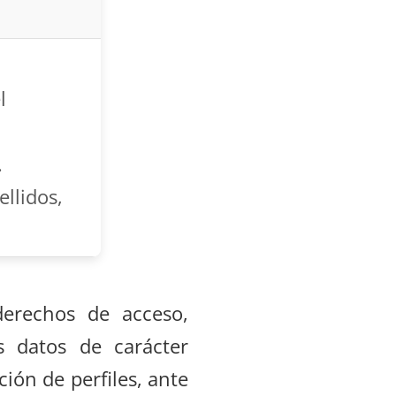
l
.
llidos,
derechos de acceso,
us datos de carácter
ión de perfiles, ante