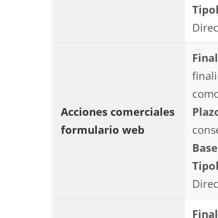
Tipo
Direc
Final
final
como
Acciones comerciales
Plaz
formulario web
conse
Base
Tipo
Direc
Final