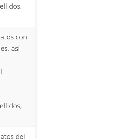
llidos,
datos con
es, así
l
.
llidos,
atos del